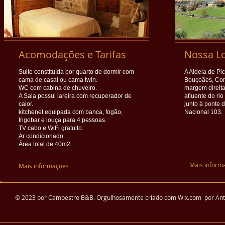
Acomodações e Tarifas
Nossa Lo
Suite constituída por quarto de dormir com
A Aldeia de Pi
cama de casal ou cama twin.
Bouçoães, Con
WC com cabina de chuveiro.
margem direita
A Sala possui lareira com recuperador de
afluente do ri
calor.
junto à ponte 
kitchenet equipada com banca, fogão,
Nacional 103.
frigobar e louça para 4 pessoas.
TV cabo e WiFi gratuito.
Ar condicionado.
Área total de 40m2.
Mais inform
Mais informações
© 2023 por Campestre B&B. Orgulhosamente criado com
Wix.com por An